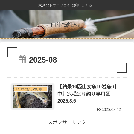
大きなドライフライで釣りまくる！
西洋毛鉤人。
2025-08
【釣果16匹山女魚10岩魚6】
上野村毛ばり釣り専用区・神流川本支流C&R釣行
中丿沢毛ばり釣り専用区
2025.8.6
2025.08.12
スポンサーリンク