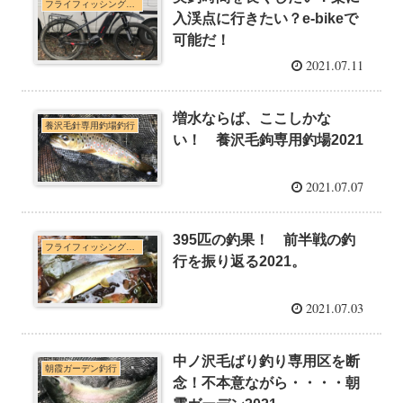
フライフィッシング釣果実績・e-bike(電動アシストMTB)
入渓点に行きたい？e-bikeで
可能だ！
2021.07.11
増水ならば、ここしかな
養沢毛針専用釣場釣行
い！ 養沢毛鉤専用釣場2021
2021.07.07
395匹の釣果！ 前半戦の釣
フライフィッシング釣果実績・e-bike(電動アシストMTB)
行を振り返る2021。
2021.07.03
中ノ沢毛ばり釣り専用区を断
朝霞ガーデン釣行
念！不本意ながら・・・・朝