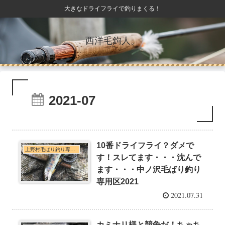
大きなドライフライで釣りまくる！
西洋毛鉤人。
2021-07
10番ドライフライ？ダメで
上野村毛ばり釣り専用区・神流川本支流C&R釣行
す！スレてます・・・沈んで
ます・・・中ノ沢毛ばり釣り
専用区2021
2021.07.31
カミナリ様と競争だ！ちゃち