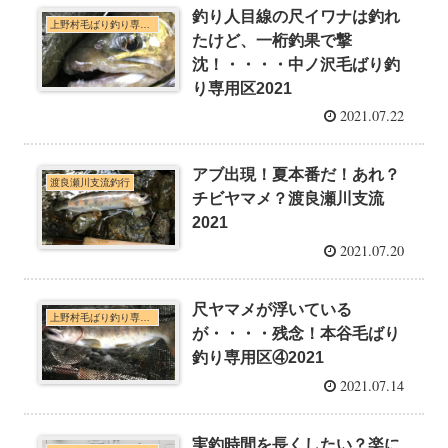
釣り人目線の尺イワナは釣れ
上野村毛ばり釣り専用区・神流川本支流C&R釣行
たけど、一桁釣果で撃
沈！・・・・中ノ沢毛ばり釣
り専用区2021
2021.07.22
アブ出現！夏本番だ！あれ？
渡良瀬川支流釣行
チビヤマメ？渡良瀬川支流
2021
2021.07.20
尺ヤマメが浮いている
上野村毛ばり釣り専用区・神流川本支流C&R釣行
が・・・・残念！本谷毛ばり
釣り専用区④2021
2021.07.14
実釣時間を長くしたい？楽に