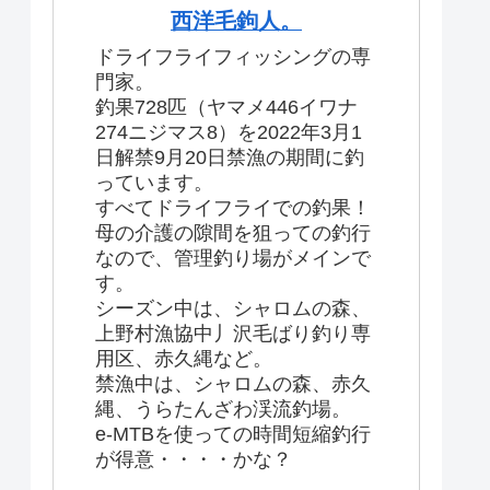
西洋毛鉤人。
ドライフライフィッシングの専
門家。
釣果728匹（ヤマメ446イワナ
274ニジマス8）を2022年3月1
日解禁9月20日禁漁の期間に釣
っています。
すべてドライフライでの釣果！
母の介護の隙間を狙っての釣行
なので、管理釣り場がメインで
す。
シーズン中は、シャロムの森、
上野村漁協中丿沢毛ばり釣り専
用区、赤久縄など。
禁漁中は、シャロムの森、赤久
縄、うらたんざわ渓流釣場。
e-MTBを使っての時間短縮釣行
が得意・・・・かな？