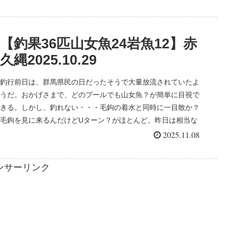
渓流エリア2の平坦部は入渓者が多いせいか？反応が鈍い。し
かし、一歩山岳渓流に踏み入れると途端に反応がよくなる。去
年は51匹を釣っている。今年は山岳渓流部に初めてから入渓し
【釣果36匹山女魚24岩魚12】赤
ていれば・・・（笑）。
久縄2025.10.29
釣行前日は、群馬県民の日だったそうで大量放流されていたよ
うだ。おかげさまで、どのプールでも山女魚？が簡単に目視で
きる。しかし、釣れない・・・毛鉤の着水と同時に一目散か？
毛鉤を見に来るんだけどUターン？がほとんど。昨日は相当な
釣り人が楽しんだと思われる。だが、大量放流では変わり者も
2025.11.08
多く混じる。じっくりとナチュルドリフトさせると、喰いは浅
いものの釣れる。連続して同じ場所に毛鉤を流すと反応がな
ンサーリンク
い・・・のは、注意が必要だ。上流自然渓流エリア2終点手前
からほとんど岩魚の反応だ！ここまで山女魚のタイミングでア
ワセを入れていたので、スッポ抜けを連発。しかし、反応は継
続、岩魚が毛鉤に喰いつくために行列を作っているようだ。