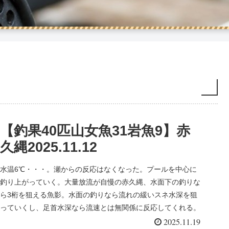
【釣果40匹山女魚31岩魚9】赤
久縄2025.11.12
水温6℃・・・。瀬からの反応はなくなった。プールを中心に
釣り上がっていく。大量放流が自慢の赤久縄、水面下の釣りな
ら3桁を狙える魚影。水面の釣りなら流れの緩いスネ水深を狙
っていくし、足首水深なら流速とは無関係に反応してくれる。
大量放流の恩恵をこれでもか・・・っと浴びていく。上流自然
2025.11.19