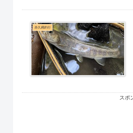
赤久縄釣行
スポ