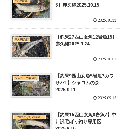
赤久縄釣行
5】赤久縄2025.10.15
2025.10.22
【釣果27匹山女魚12岩魚15】
赤久縄釣行
赤久縄2025.9.24
2025.10.02
【釣果9匹山女魚5岩魚3カワ
シャロムの森釣行
サバ1】シャロムの森
2025.9.11
2025.09.18
【釣果15匹山女魚8岩魚7】中
上野村毛ばり釣り専用区・神流川本支流C&R釣行
丿沢毛ばり釣り専用区
2025.9.10