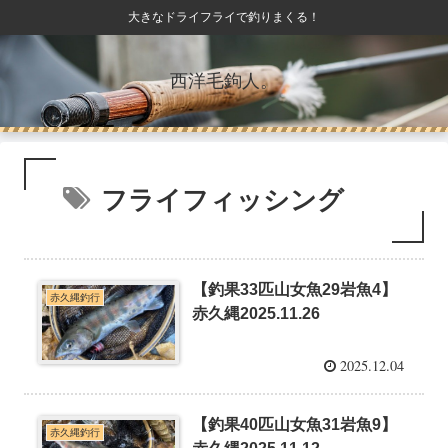
大きなドライフライで釣りまくる！
西洋毛鉤人。
フライフィッシング
【釣果33匹山女魚29岩魚4】
赤久縄釣行
赤久縄2025.11.26
2025.12.04
【釣果40匹山女魚31岩魚9】
赤久縄釣行