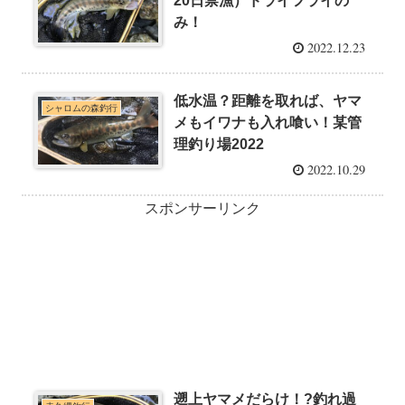
20日禁漁）ドライフライの
み！
2022.12.23
低水温？距離を取れば、ヤマ
シャロムの森釣行
メもイワナも入れ喰い！某管
理釣り場2022
2022.10.29
スポンサーリンク
遡上ヤマメだらけ！?釣れ過