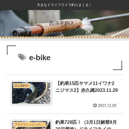
大きなドライフライで釣りまくる！
西洋毛鉤人。
e-bike
【釣果15匹ヤマメ11イワナ2
赤久縄釣行
ニジマス2】赤久縄2023.11.29
2023.12.05
釣果728匹！（3月1日解禁9月
フライフィッシング釣果実績・e-bike(電動アシストMTB)