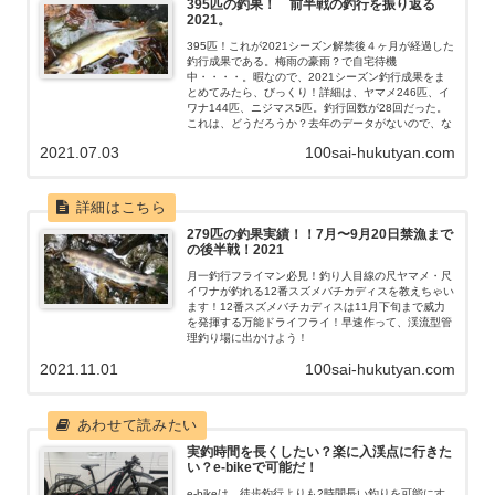
395匹の釣果！ 前半戦の釣行を振り返る
2021。
395匹！これが2021シーズン解禁後４ヶ月が経過した
釣行成果である。梅雨の豪雨？で自宅待機
中・・・・。暇なので、2021シーズン釣行成果をま
とめてみたら、びっくり！詳細は、ヤマメ246匹、イ
ワナ144匹、ニジマス5匹。釣行回数が28回だった。
これは、どうだろうか？去年のデータがないので、な
んとも言えないが・・・・。
2021.07.03
100sai-hukutyan.com
279匹の釣果実績！！7月〜9月20日禁漁まで
の後半戦！2021
月一釣行フライマン必見！釣り人目線の尺ヤマメ・尺
イワナが釣れる12番スズメバチカディスを教えちゃい
ます！12番スズメバチカディスは11月下旬まで威力
を発揮する万能ドライフライ！早速作って、渓流型管
理釣り場に出かけよう！
2021.11.01
100sai-hukutyan.com
実釣時間を長くしたい？楽に入渓点に行きた
い？e-bikeで可能だ！
e-bikeは、徒歩釣行よりも2時間長い釣りを可能にす