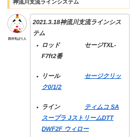
神流川支流ラインシステム
2021.3.18神流川支流ラインシス
テム
西洋毛ばり人
ロッド セージTXL-
F7ft2番
リール
セージクリッ
ク0/1/2
ライン
ティムコ SA
スープラ JストリームDTT
DWF2F ウィロー