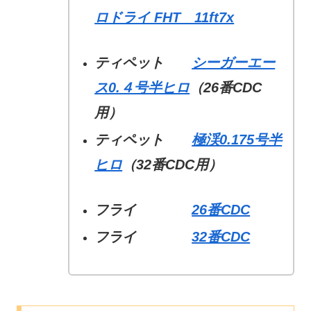
ロドライ FHT 11ft7x
ティペット
シーガーエー
ス0.４号半ヒロ
（26番CDC
用）
ティペット
極渓0.175号半
ヒロ
（32番CDC用）
フライ
26番CDC
フライ
32番CDC