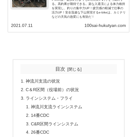
る。高釣果が期待できる。楽な入退渓による体力維持
を実現し、釣りの集中力UP！疲労感の軽減で仕事の
活力UP！安全迅速な下山実現するe-bikeは、カミナリ
などの天気の急変にも有効だ！
2021.07.11
100sai-hukutyan.com
目次
神流川支流の状況
C＆R区間（役場前）の状況
ラインシステム・フライ
神流川支流ラインシステム
14番CDC
C&R区間ラインシステム
26番CDC