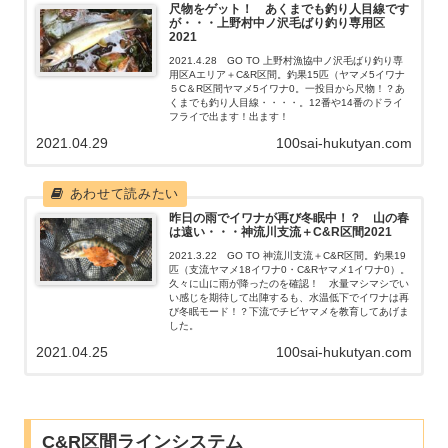
尺物をゲット！ あくまでも釣り人目線です
が・・・上野村中ノ沢毛ばり釣り専用区
2021
2021.4.28 GO TO 上野村漁協中ノ沢毛ばり釣り専
用区Aエリア＋C&R区間。釣果15匹（ヤマメ5イワナ
５C＆R区間ヤマメ5イワナ0。一投目から尺物！？あ
くまでも釣り人目線・・・・。12番や14番のドライ
フライで出ます！出ます！
2021.04.29
100sai-hukutyan.com
昨日の雨でイワナが再び冬眠中！？ 山の春
は遠い・・・神流川支流＋C&R区間2021
2021.3.22 GO TO 神流川支流＋C&R区間。釣果19
匹（支流ヤマメ18イワナ0・C&Rヤマメ1イワナ0）。
久々に山に雨が降ったのを確認！ 水量マシマシでい
い感じを期待して出陣するも、水温低下でイワナは再
び冬眠モード！？下流でチビヤマメを教育してあげま
した。
2021.04.25
100sai-hukutyan.com
C&R区間ラインシステム