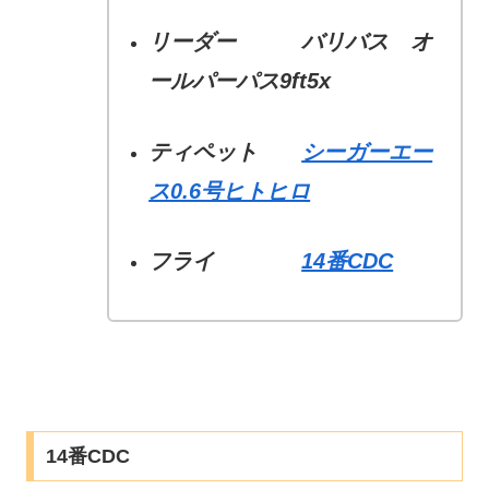
リーダー バリバス オ
ールパーパス9ft5x
ティペット
シーガーエー
ス0.6号ヒトヒロ
フライ
14番CDC
14番CDC