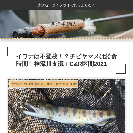
大きなドライフライで釣りまくる！
西洋毛鉤人。
イワナは不登校！？チビヤマメは給食
時間！神流川支流＋C&R区間2021
上野村毛ばり釣り専用区・神流川本支流C&R釣行