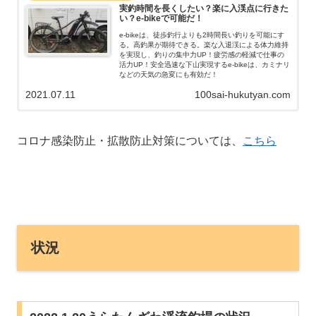
実釣時間を長くしたい？楽に入渓点に行きた
い？e-bikeで可能だ！
e-bikeは、徒歩釣行よりも2時間長い釣りを可能にす
る。高釣果が期待できる。楽な入退渓による体力維持
を実現し、釣りの集中力UP！疲労感の軽減で仕事の
活力UP！安全迅速な下山実現するe-bikeは、カミナリ
などの天気の急変にも有効だ！
2021.07.11
100sai-hukutyan.com
コロナ感染防止・拡散防止対策については、
こちら
状況