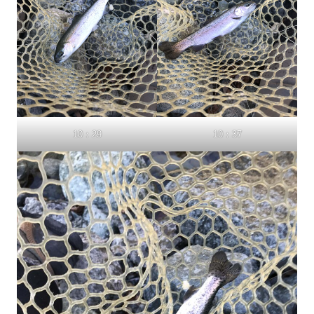
10：29
10：37