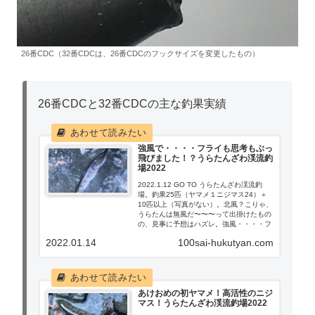
26番CDC（32番CDCは、26番CDCのフックサイズを変更したもの）
26番CDCと32番CDCの主な釣果実績
強風で・・・・フライも思考もぶっ
飛びました！？うらたんざわ渓流釣
場2022
2022.1.12 GO TO うらたんざわ渓流釣
場。釣果25匹（ヤマメ１ニジマス24）＋
10匹以上（写真がない）。北風？こりゃ、
うらたんは無風だ〜〜〜って出掛けたもの
の、見事に予想はハズレ。強風・・・・フ
ライも思考もぶっ飛びました。強風時の対
2022.01.14
100sai-hukutyan.com
応方法をすっかり忘れて、力任せのキャス
ティング、そりゃ、釣果も悲
惨・・・・・。
あけおめの初ヤマメ！高活性のニジ
マス！うらたんざわ渓流釣場2022