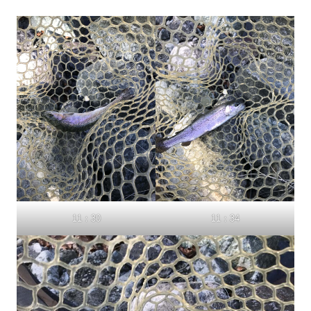
11：30
11：34