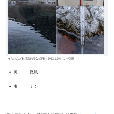
うらたんざわ渓流釣場公式FB（2022.1.20）より引用
風 微風
虫 ナシ