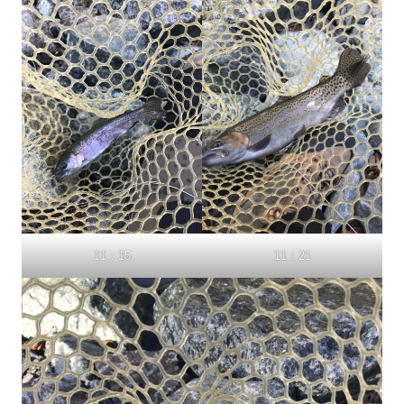
11：15
11：21