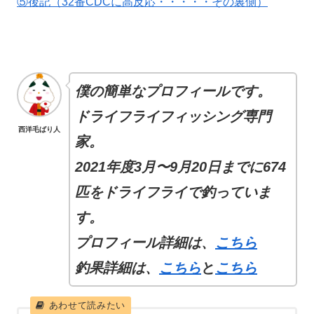
⑤後記（32番CDCに高反応・・・・・その裏側）
僕の簡単なプロフィールです。
ドライフライフィッシング専門
西洋毛ばり人
家。
2021年度3月〜9月20日までに674
匹をドライフライで釣っていま
す。
プロフィール
詳細
は、
こちら
釣果詳細は、
こちら
と
こちら