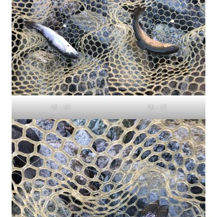
10：50
10：51