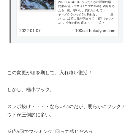
20221.4 GO TO うらたんざわ渓流釣場。
釣果47匹（ヤマメ1ニジマス46）釣り始め
たら、嵐。寒いし、釣れないしで・・・・
ヤマメクラシック2も釣れない・・・・嵐
だし。15時に風が弱まって、3匹（ヤマメ
1）。今年の釣り運は・・・・凶？
2022.01.07
100sai-hukutyan.com
この変更が項を期して、入れ喰い復活！
しかし、極小フック。
スッポ抜け・・・・ならいいのだが、明らかにフックア
ウトが圧倒的に多い。
反応5回でフッキング1回って感じだろう。