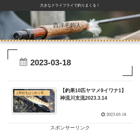
大きなドライフライで釣りまくる！
西洋毛鉤人。
2023-03-18
【釣果10匹ヤマメ9イワナ1】
上野村毛ばり釣り専用区・神流川本支流C&R釣行
神流川支流2023.3.14
2023.03.18
スポンサーリンク