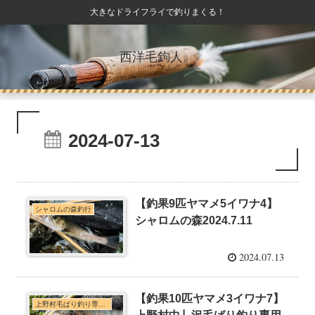
大きなドライフライで釣りまくる！
西洋毛鉤人。
2024-07-13
【釣果9匹ヤマメ5イワナ4】
シャロムの森釣行
シャロムの森2024.7.11
2024.07.13
【釣果10匹ヤマメ3イワナ7】
上野村毛ばり釣り専用区・神流川本支流C&R釣行