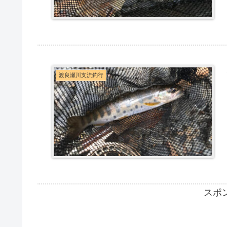
渡良瀬川支流釣行
スポ