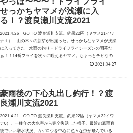
やっほ〜〜〜！ドライフライ
せっかちヤマメが浅瀬に入
る！？渡良瀬川支流2021
2021.4.26 GO TO 渡良瀬川支流。釣果22匹（ヤマメ21イワ
ナ１） 山の木々の新芽が出揃った。せっかちなヤマメが浅瀬
に入ってきた！水面の釣り＝ドライフライシーズンの開幕だ
ぁ！！14番フライを次々に咥えるヤマメ。ちょっとチビなの
は、残念？いや今後の成長の期待っとしよう。
2021.04.27
豪雨後の下心丸出し釣行！？渡
良瀬川支流2021
2021.4.21 GO TO 渡良瀬川支流。釣果22匹（ヤマメ22イワ
ナ0）。一昨年の大水害から完全復活した様子。最近の豪雨直
後でいい増水状況、カゲロウを中心に色々な虫が飛んでいる