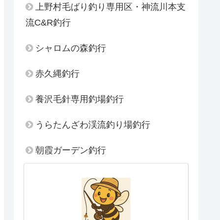
上野村毛ばり釣り専用区・神流川本支
流C&R釣行
シャロムの森釣行
赤久縄釣行
養沢毛針専用釣場釣行
うらたんざわ渓流釣り場釣行
朝霞ガーデン釣行