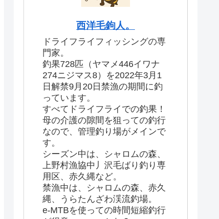
西洋毛鉤人。
ドライフライフィッシングの専
門家。
釣果728匹（ヤマメ446イワナ
274ニジマス8）を2022年3月1
日解禁9月20日禁漁の期間に釣
っています。
すべてドライフライでの釣果！
母の介護の隙間を狙っての釣行
なので、管理釣り場がメインで
す。
シーズン中は、シャロムの森、
上野村漁協中丿沢毛ばり釣り専
用区、赤久縄など。
禁漁中は、シャロムの森、赤久
縄、うらたんざわ渓流釣場。
e-MTBを使っての時間短縮釣行