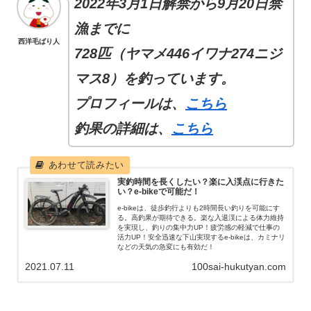
2022年3月1日解禁から9月20日禁
漁までに
西洋毛ばり人
728匹（ヤマメ446イワナ274ニジ
マス8）を釣っています。
プロフィールは、
こちら
釣果の詳細は、
こちら
実釣時間を長くしたい？楽に入渓点に行きた
い？e-bikeで可能だ！
e-bikeは、徒歩釣行よりも2時間長い釣りを可能にす
る。高釣果が期待できる。楽な入退渓による体力維持
を実現し、釣りの集中力UP！疲労感の軽減で仕事の
活力UP！安全迅速な下山実現するe-bikeは、カミナリ
などの天気の急変にも有効だ！
2021.07.11
100sai-hukutyan.com