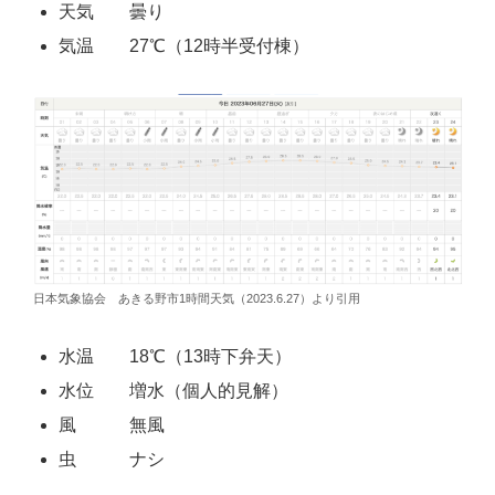
天気 曇り
気温 27℃（12時半受付棟）
日本気象協会 あきる野市1時間天気（2023.6.27）より引用
水温 18℃（13時下弁天）
水位 増水（個人的見解）
風 無風
虫 ナシ