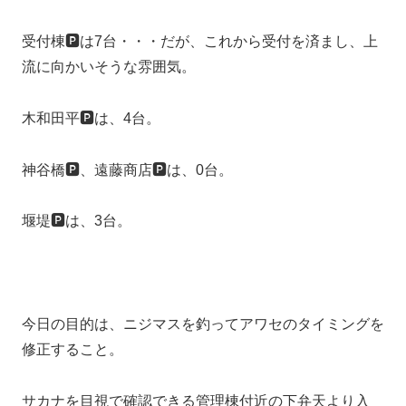
受付棟🅿️は7台・・・だが、これから受付を済まし、上
流に向かいそうな雰囲気。
木和田平🅿️は、4台。
神谷橋🅿️、遠藤商店🅿️は、0台。
堰堤🅿️は、3台。
今日の目的は、ニジマスを釣ってアワセのタイミングを
修正すること。
サカナを目視で確認できる管理棟付近の下弁天より入