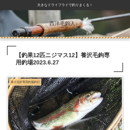
大きなドライフライで釣りまくる！
西洋毛鉤人。
【釣果12匹ニジマス12】養沢毛鉤専
用釣場2023.6.27
養沢毛針専用釣場釣行