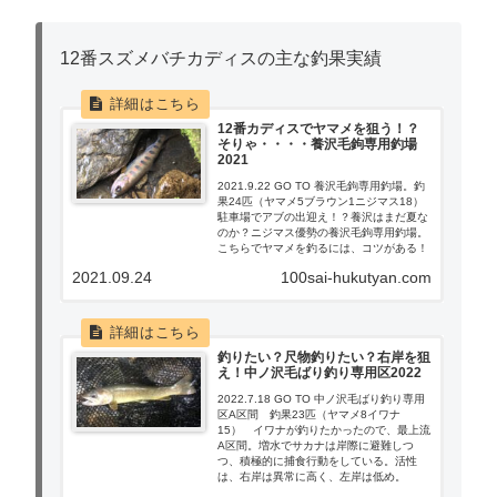
12番スズメバチカディスの主な釣果実績
12番カディスでヤマメを狙う！？
そりゃ・・・・養沢毛鉤専用釣場
2021
2021.9.22 GO TO 養沢毛鉤専用釣場。釣
果24匹（ヤマメ5ブラウン1ニジマス18）
駐車場でアブの出迎え！？養沢はまだ夏な
のか？ニジマス優勢の養沢毛鉤専用釣場。
こちらでヤマメを釣るには、コツがある！
っと言っても、ヤマメ5匹しか・・・
2021.09.24
100sai-hukutyan.com
釣りたい？尺物釣りたい？右岸を狙
え！中ノ沢毛ばり釣り専用区2022
2022.7.18 GO TO 中ノ沢毛ばり釣り専用
区A区間 釣果23匹（ヤマメ8イワナ
15） イワナが釣りたかったので、最上流
A区間。増水でサカナは岸際に避難しつ
つ、積極的に捕食行動をしている。活性
は、右岸は異常に高く、左岸は低め。