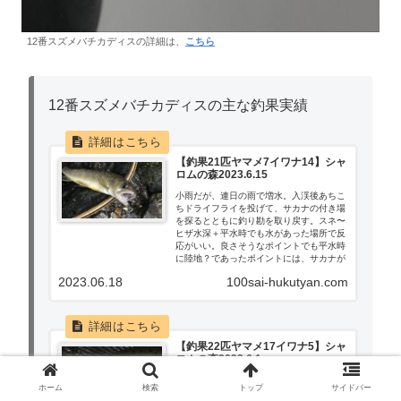
12番スズメバチカディスの詳細は、
こちら
12番スズメバチカディスの主な釣果実績
【釣果21匹ヤマメ7イワナ14】シャ
ロムの森2023.6.15
小雨だが、連日の雨で増水。入渓後あちこ
ちドライフライを投げて、サカナの付き場
を探るとともに釣り勘を取り戻す。スネ〜
ヒザ水深＋平水時でも水があった場所で反
応がいい。良さそうなポイントでも平水時
に陸地？であったポイントには、サカナが
入っていない。
2023.06.18
100sai-hukutyan.com
【釣果22匹ヤマメ17イワナ5】シャ
ロムの森2023.6.1
増水なので、ティペットを3ftほど長くし
ホーム
検索
トップ
サイドバー
た。フッキングが甘くなり、ネット直前で