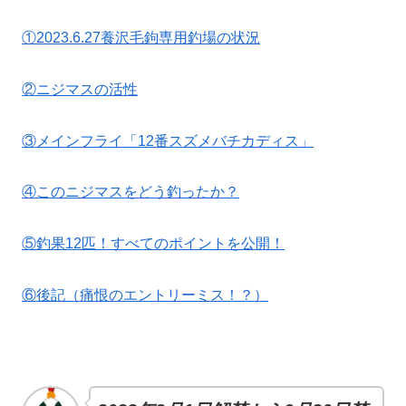
①2023.6.27養沢毛鉤専用釣場の状況
②ニジマスの活性
③メインフライ「12番スズメバチカディス」
④このニジマスをどう釣ったか？
⑤釣果12匹！すべてのポイントを公開！
⑥後記（痛恨のエントリーミス！？）