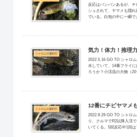
反応はバンバンあるが、チ
シュされて、ヤマメも隠れ
でいる。白泡の中に一瞬で
気力！体力！推理力
シャロムの森釣行
2022.5.16 GO TO
水していて、14番フライ
ろうか？小渓流の大物（2
12番にチビヤマメ
シャロムの森釣行
2022.8.29 GO TO
り、クルマでR2以降入渓
いてくる。5回反応中1回