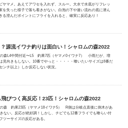
ビヤマメ。あえてアワセを入れず、スルー。大水で水底がリフレッ
家を失った様子で落ち着きがない。白泡の下や速い流れの底に潜ん
きる澄んだポイントにフライを入れると、確実に反応あり！
？源流イワナ釣りは面白い！シャロムの森2022
 シャロムの森L4中間付近〜L5 釣果7匹（ヤマメ0イワナ7） 小雨だが、増
には見向きもしない。10番でやっと・・・・・喰いたいサイズは8番だ
0センチ以上）しか反応しない状況。
も飛びつく高反応！23匹！シャロムの森2022
 シャロムの森 釣果23匹（ヤマメ18イワナ5） R側は分岐点直後に倒木があ
できない。反応が絶好調！しかし、チビでも12番フライでも喰らい付
はフツーサイズの反応がある。