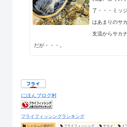
了・・・ミッ
はあまりのサ
支流からサカ
だが・・・。
にほんブログ村
フライフィッシングランキング
シャロムの森釣行
フライフィッシング
ヤマメ
イ