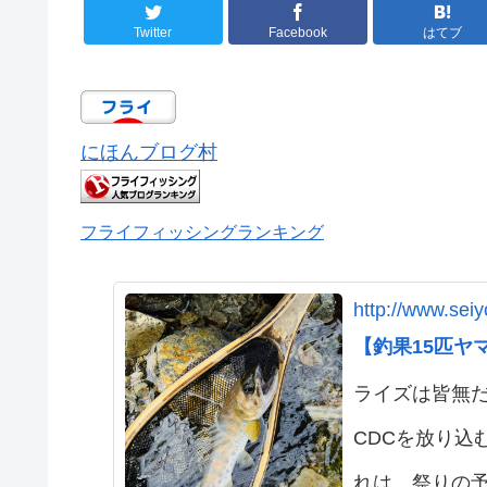
Twitter
Facebook
はてブ
にほんブログ村
フライフィッシングランキング
http://www.sei
【釣果15匹ヤマ
ライズは皆無だ
CDCを放り込
れは、祭りの