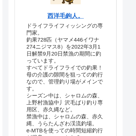
西洋毛鉤人。
ドライフライフィッシングの専
門家。
釣果728匹（ヤマメ446イワナ
274ニジマス8）を2022年3月1
日解禁9月20日禁漁の期間に釣
っています。
すべてドライフライでの釣果！
母の介護の隙間を狙っての釣行
なので、管理釣り場がメインで
す。
シーズン中は、シャロムの森、
上野村漁協中丿沢毛ばり釣り専
用区、赤久縄など。
禁漁中は、シャロムの森、赤久
縄、うらたんざわ渓流釣場。
e-MTBを使っての時間短縮釣行