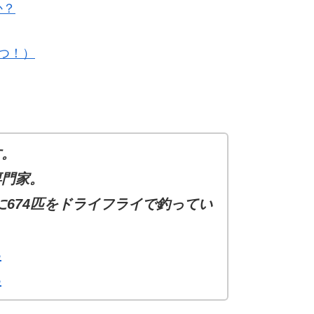
か？
つ！）
す。
専門家。
でに674匹をドライフライで釣ってい
ら
ら