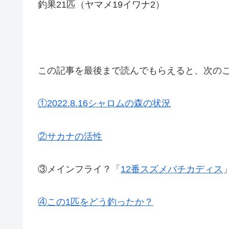
釣果21匹（ヤマメ19イワナ2）
この記事を最後まで読んでもらえると、次の
①2022.8.16シャロムの森の状況
②サカナの活性
③メインフライ？「
12番スズメバチカディス
④この1匹をどう釣ったか？