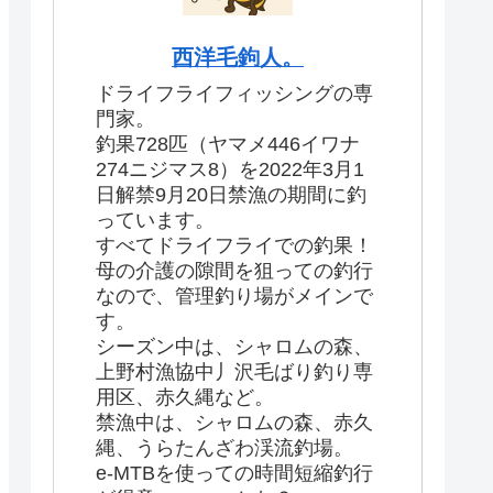
西洋毛鉤人。
ドライフライフィッシングの専
門家。
釣果728匹（ヤマメ446イワナ
274ニジマス8）を2022年3月1
日解禁9月20日禁漁の期間に釣
っています。
すべてドライフライでの釣果！
母の介護の隙間を狙っての釣行
なので、管理釣り場がメインで
す。
シーズン中は、シャロムの森、
上野村漁協中丿沢毛ばり釣り専
用区、赤久縄など。
禁漁中は、シャロムの森、赤久
縄、うらたんざわ渓流釣場。
e-MTBを使っての時間短縮釣行