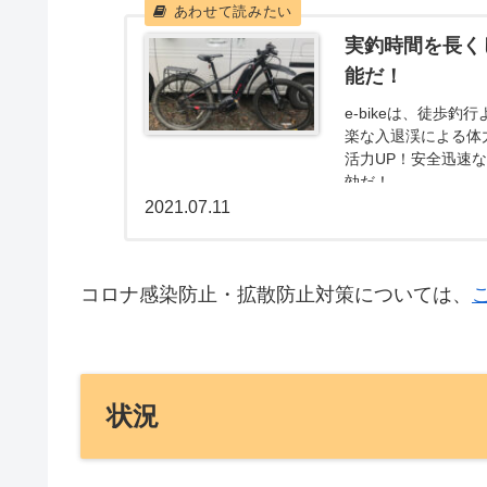
実釣時間を長くし
能だ！
e-bikeは、徒歩
楽な入退渓による体
活力UP！安全迅速な
効だ！
2021.07.11
コロナ感染防止・拡散防止対策については、
状況