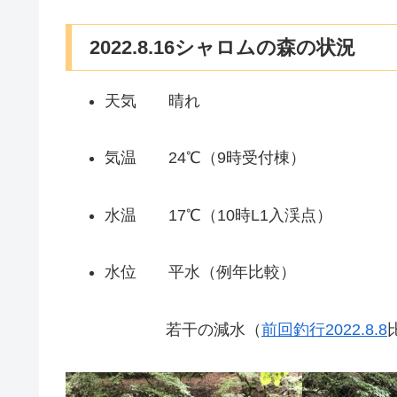
2022.8.16シャロムの森の状況
天気 晴れ
気温 24℃（9時受付棟）
水温 17℃（10時L1入渓点）
水位 平水（例年比較）
若干の減水（
前回釣行2022.8.8