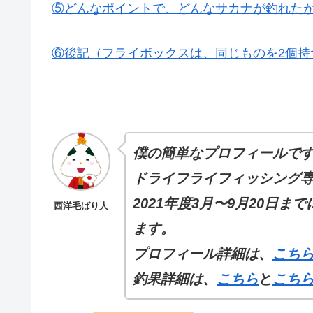
⑤どんなポイントで、どんなサカナが釣れた
⑥後記（フライボックスは、同じものを2個持
僕の簡単なプロフィールで
ドライフライフィッシング
2021年度3月〜9月20日ま
西洋毛ばり人
ます。
プロフィール
詳細
は、
こち
釣果詳細は、
こちら
と
こち