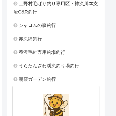
上野村毛ばり釣り専用区・神流川本支
流C&R釣行
シャロムの森釣行
赤久縄釣行
養沢毛針専用釣場釣行
うらたんざわ渓流釣り場釣行
朝霞ガーデン釣行