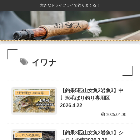
大きなドライフライで釣りまくる！
西洋毛鉤人。
イワナ
【釣果5匹山女魚2岩魚3】中
上野村毛ばり釣り専用区・神流川本支流C&R釣行
丿沢毛ばり釣り専用区
2026.4.22
2026.04.30
【釣果3匹山女魚2岩魚1】シ
シャロムの森釣行