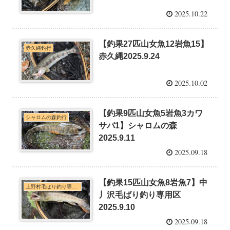
2025.10.22
【釣果27匹山女魚12岩魚15】
赤久縄釣行
赤久縄2025.9.24
2025.10.02
【釣果9匹山女魚5岩魚3カワ
シャロムの森釣行
サバ1】シャロムの森
2025.9.11
2025.09.18
【釣果15匹山女魚8岩魚7】中
上野村毛ばり釣り専用区・神流川本支流C&R釣行
丿沢毛ばり釣り専用区
2025.9.10
2025.09.18