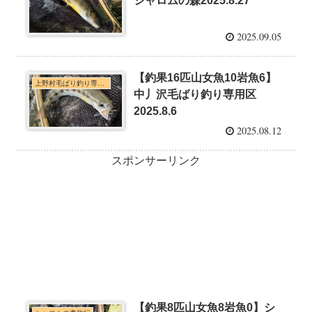
シャロムの森2025.8.27
2025.09.05
【釣果16匹山女魚10岩魚6】
上野村毛ばり釣り専用区・神流川本支流C&R釣行
中丿沢毛ばり釣り専用区
2025.8.6
2025.08.12
スポンサーリンク
【釣果8匹山女魚8岩魚0】シ