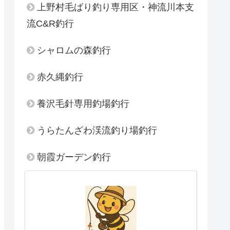
上野村毛ばり釣り専用区・神流川本支
流C&R釣行
シャロムの森釣行
赤久縄釣行
養沢毛針専用釣場釣行
うらたんざわ渓流釣り場釣行
朝霞ガーデン釣行