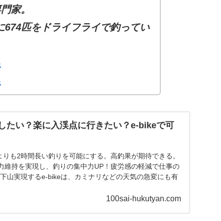
専門家。
でに674匹をドライフライで釣ってい
ら
ら
たい？楽に入渓点に行きたい？e-bikeで可
釣行よりも2時間長い釣りを可能にする。高釣果が期待できる。
力維持を実現し、釣りの集中力UP！疲労感の軽減で仕事の
下山実現するe-bikeは、カミナリなどの天気の急変にも有
100sai-hukutyan.com