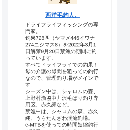
西洋毛鉤人。
ドライフライフィッシングの専
門家。
釣果728匹（ヤマメ446イワナ
274ニジマス8）を2022年3月1
日解禁9月20日禁漁の期間に釣
っています。
すべてドライフライでの釣果！
母の介護の隙間を狙っての釣行
なので、管理釣り場がメインで
す。
シーズン中は、シャロムの森、
上野村漁協中丿沢毛ばり釣り専
用区、赤久縄など。
禁漁中は、シャロムの森、赤久
縄、うらたんざわ渓流釣場。
e-MTBを使っての時間短縮釣行