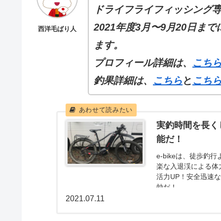
ドライフライフィッシング
2021年度3月〜9月20日ま
西洋毛ばり人
ます。
プロフィール
詳細
は、
こち
釣果詳細は、
こちら
と
こち
実釣時間を長くし
能だ！
e-bikeは、徒歩
楽な入退渓による体
活力UP！安全迅速な
効だ！
2021.07.11