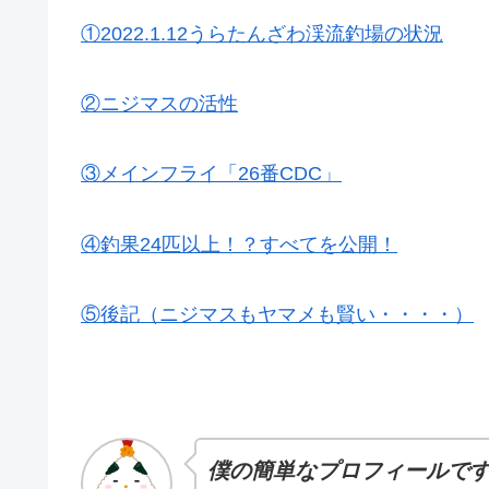
①2022.1.12うらたんざわ渓流釣場の状況
②ニジマスの活性
③メインフライ「26番CDC」
④釣果24匹以上！？すべてを公開！
⑤後記（ニジマスもヤマメも賢い・・・・）
僕の簡単なプロフィールで