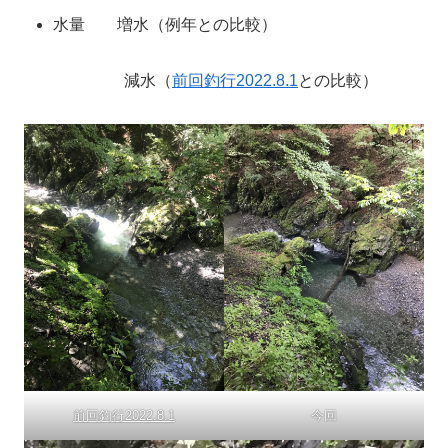
水量 増水（例年との比較）
減水（
前回
釣行
2022.8.1
との比較）
前回釣行2022.8.1
今回