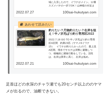
域に入渓したので、イワナがメイン。12番
スズメバチの一択でOK！山神様の付近ま
でe-bike、その先は徒歩、厄介だが、そん
2022.07.27
100sai-hukutyan.com
な感じだからサカナが守られている。
釣りたい？尺物釣りたい？右岸を狙
え！中ノ沢毛ばり釣り専用区2022
2022.7.18 GO TO 中ノ沢毛ばり釣り専用
区A区間 釣果23匹（ヤマメ8イワナ
15） イワナが釣りたかったので、最上流
A区間。増水でサカナは岸際に避難しつ
つ、積極的に捕食行動をしている。活性
は、右岸は異常に高く、左岸は低め。
2022.07.21
100sai-hukutyan.com
足首ほどの水深のチャラ瀬でも20センチ以上ののヤマ
メが出るので、油断できない。