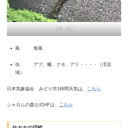
今回・拡大
風 無風
虫 アブ、蛾、クモ、アリ・・・・（渓流
域）
日本気象協会 みどり市1時間天気は、
こちら
シャロムの森公式HPは、
こちら
サカナの活性