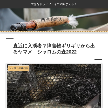
大きなドライフライで釣りまくる！
西洋毛鉤人。
直近に入渓者？障害物ギリギリから出
るヤマメ シャロムの森2022
シャロムの森釣行