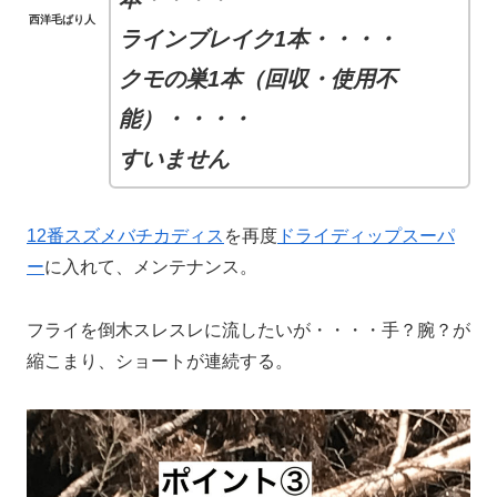
西洋毛ばり人
ラインブレイク1本・・・・
クモの巣1本（回収・使用不
能）・・・・
すいません
12番スズメバチカディス
を再度
ドライディップスーパ
ー
に入れて、メンテナンス。
フライを倒木スレスレに流したいが・・・・手？腕？が
縮こまり、ショートが連続する。