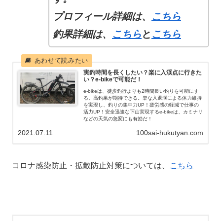
プロフィール
詳細
は、
こちら
釣果詳細は、
こちら
と
こちら
実釣時間を長くしたい？楽に入渓点に行きた
い？e-bikeで可能だ！
e-bikeは、徒歩釣行よりも2時間長い釣りを可能にす
る。高釣果が期待できる。楽な入退渓による体力維持
を実現し、釣りの集中力UP！疲労感の軽減で仕事の
活力UP！安全迅速な下山実現するe-bikeは、カミナリ
などの天気の急変にも有効だ！
2021.07.11
100sai-hukutyan.com
コロナ感染防止・拡散防止対策については、
こちら