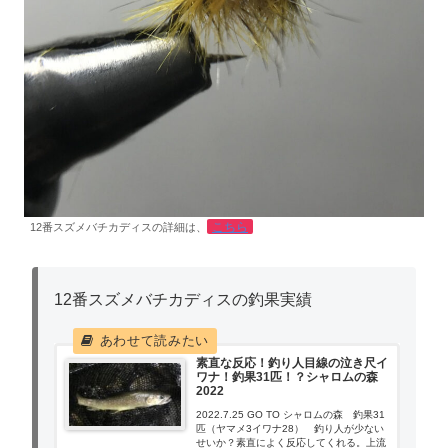
こちら
12番スズメバチカディスの詳細は、
12番スズメバチカディスの釣果実績
素直な反応！釣り人目線の泣き尺イ
ワナ！釣果31匹！？シャロムの森
2022
2022.7.25 GO TO シャロムの森 釣果31
匹（ヤマメ3イワナ28） 釣り人が少ない
せいか？素直によく反応してくれる。上流