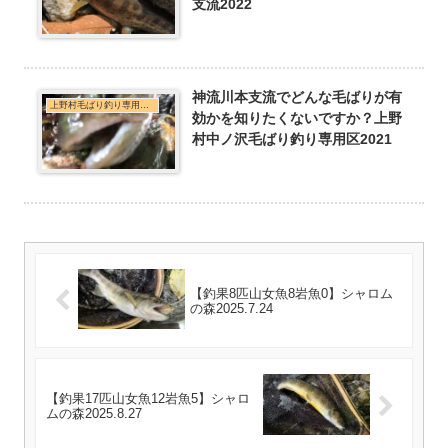
支流2022
神流川本支流でどんな毛ばりが有
上野村毛ばり釣り専用区・神流川本支流C&R釣行
効かを知りたくないですか？上野
村中ノ沢毛ばり釣り専用区2021
【釣果8匹山女魚8岩魚0】シャロム
の森2025.7.24
【釣果17匹山女魚12岩魚5】シャロ
ムの森2025.8.27