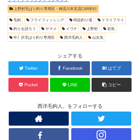
上野村毛ばり釣り専用区・神流川本支流C&R釣行
毛鉤
フライフィッシング
特設釣り場
ドライフライ
釣りを語ろう
ヤマメ
イワナ
上野村
岩魚
中丿沢毛ばり釣り専用区
西洋毛鉤人
山女魚
シェアする
Twitter
Facebook
はてブ
Pocket
LINE
コピー
西洋毛鉤人。をフォローする