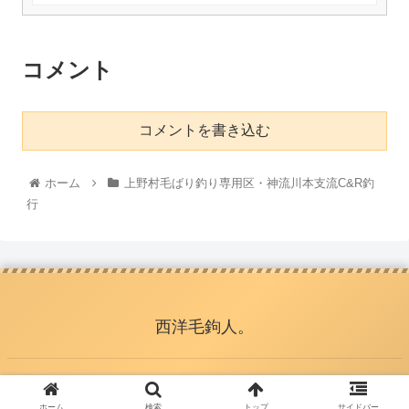
コメント
コメントを書き込む
ホーム
上野村毛ばり釣り専用区・神流川本支流C&R釣
行
西洋毛鉤人。
© 2021 西洋毛鉤人。.
ホーム
検索
トップ
サイドバー