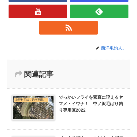
西洋毛鉤人。
関連記事
でっかいフライを素直に咥えるヤ
上野村毛ばり釣り専用区・神流川本支流C&R釣行
マメ・イワナ！ 中ノ沢毛ばり釣
り専用区2022