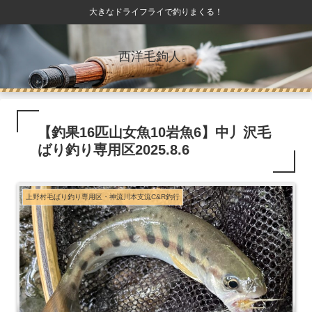
大きなドライフライで釣りまくる！
西洋毛鉤人。
【釣果16匹山女魚10岩魚6】中丿沢毛
ばり釣り専用区2025.8.6
上野村毛ばり釣り専用区・神流川本支流C&R釣行