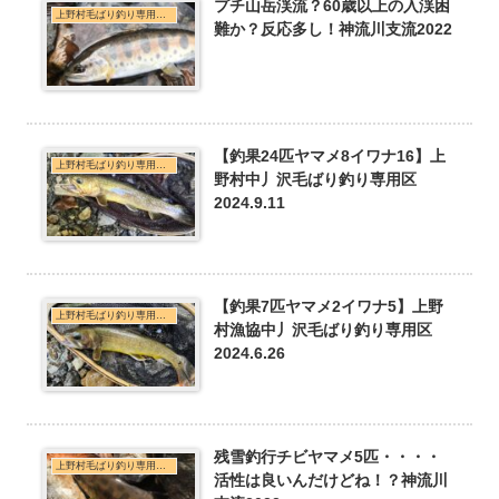
プチ山岳渓流？60歳以上の入渓困
上野村毛ばり釣り専用区・神流川本支流C&R釣行
難か？反応多し！神流川支流2022
【釣果24匹ヤマメ8イワナ16】上
上野村毛ばり釣り専用区・神流川本支流C&R釣行
野村中丿沢毛ばり釣り専用区
2024.9.11
【釣果7匹ヤマメ2イワナ5】上野
上野村毛ばり釣り専用区・神流川本支流C&R釣行
村漁協中丿沢毛ばり釣り専用区
2024.6.26
残雪釣行チビヤマメ5匹・・・・
上野村毛ばり釣り専用区・神流川本支流C&R釣行
活性は良いんだけどね！？神流川