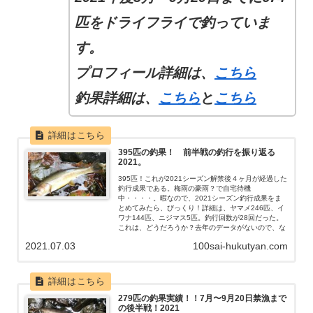
匹をドライフライで釣っていま
す。
プロフィール
詳細
は、
こちら
釣果詳細は、
こちら
と
こちら
395匹の釣果！ 前半戦の釣行を振り返る
2021。
395匹！これが2021シーズン解禁後４ヶ月が経過した
釣行成果である。梅雨の豪雨？で自宅待機
中・・・・。暇なので、2021シーズン釣行成果をま
とめてみたら、びっくり！詳細は、ヤマメ246匹、イ
ワナ144匹、ニジマス5匹。釣行回数が28回だった。
これは、どうだろうか？去年のデータがないので、な
んとも言えないが・・・・。
2021.07.03
100sai-hukutyan.com
279匹の釣果実績！！7月〜9月20日禁漁まで
の後半戦！2021