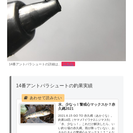
こちら
14番アントパラシュートの詳細は、
14番アントパラシュートの釣果実績
水、少なっ！警戒心マックスか？赤
久縄2021
2021.6.15 GO TO 赤久縄（あかぐな）。
釣果14匹（ヤマメ7イワナ2ニジマス5）
「水、少なっ！」これだけ解決したら、い
い釣り場の赤久縄。雨が降っていない、お
さかなさんの警戒心もマックス！？こんな