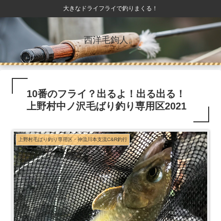
大きなドライフライで釣りまくる！
西洋毛鉤人。
10番のフライ？出るよ！出る出る！
上野村中ノ沢毛ばり釣り専用区2021
上野村毛ばり釣り専用区・神流川本支流C&R釣行