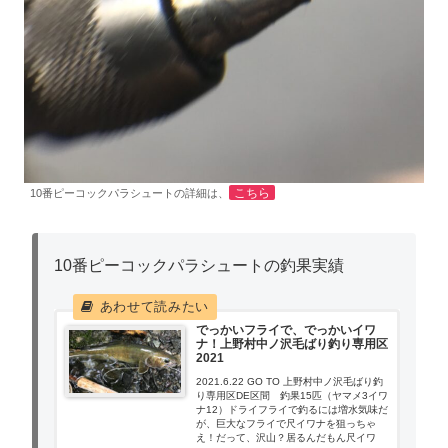
こちら
10番ピーコックパラシュートの詳細は、
10番ピーコックパラシュートの釣果実績
でっかいフライで、でっかいイワ
ナ！上野村中ノ沢毛ばり釣り専用区
2021
2021.6.22 GO TO 上野村中ノ沢毛ばり釣
り専用区DE区間 釣果15匹（ヤマメ3イワ
ナ12）ドライフライで釣るには増水気味だ
が、巨大なフライで尺イワナを狙っちゃ
え！だって、沢山？居るんだもん尺イワ