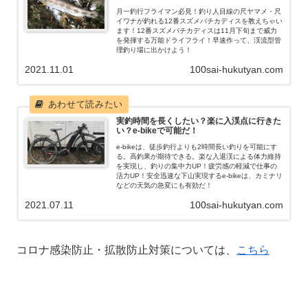
月一釣行フライマン必見！釣り人目線の尺ヤマメ・尺
イワナが釣れる12番スズメバチカディスを教えちゃい
ます！12番スズメバチカディスは11月下旬まで威力
を発揮する万能ドライフライ！早速作って、渓流型管
理釣り場に出かけよう！
2021.11.01
100sai-hukutyan.com
実釣時間を長くしたい？楽に入渓点に行きた
い？e-bikeで可能だ！
e-bikeは、徒歩釣行よりも2時間長い釣りを可能にす
る。高釣果が期待できる。楽な入退渓による体力維持
を実現し、釣りの集中力UP！疲労感の軽減で仕事の
活力UP！安全迅速な下山実現するe-bikeは、カミナリ
などの天気の急変にも有効だ！
2021.07.11
100sai-hukutyan.com
コロナ感染防止・拡散防止対策については、
こちら