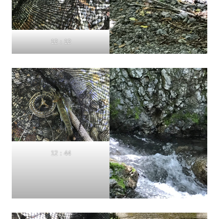
12：12
12：44