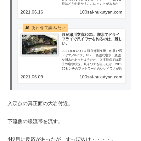
時はどう釣るか？ここにヒントがあるか
も・・・・。
2021.06.16
100sai-hukutyan.com
渡良瀬川支流2021。増水でドライ
フライで尺イワナを釣るのは、難し
い。
2021.6.8 GO TO 渡良瀬川支流 釣果17匹
（ヤマメ0イワナ18） 急激な増水、急激
な減水があったようだが、入渓時点では若
干の増水状況。尺イワナを狙ったが、20〜
25センチのフットワークのいいイワナが釣
れた！
2021.06.09
100sai-hukutyan.com
入渓点の真正面の大岩付近。
下流側の緩流帯を流す。
4投目に反応があったが、すっぽ抜け・・・・。