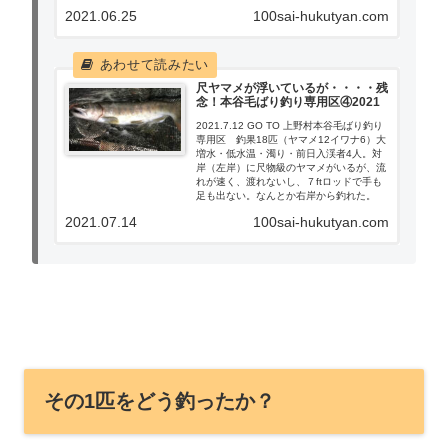
ナ。雨模様なんて、関係ない！ とくかく
2021.06.25
100sai-hukutyan.com
出陣！
尺ヤマメが浮いているが・・・・残
念！本谷毛ばり釣り専用区④2021
2021.7.12 GO TO 上野村本谷毛ばり釣り
専用区 釣果18匹（ヤマメ12イワナ6）大
増水・低水温・濁り・前日入渓者4人。対
岸（左岸）に尺物級のヤマメがいるが、流
れが速く、渡れないし、７ftロッドで手も
足も出ない。なんとか右岸から釣れた。
2021.07.14
100sai-hukutyan.com
その1匹をどう釣ったか？