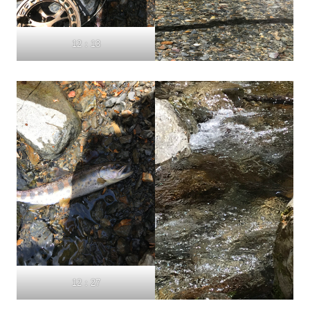
12：13
12：27