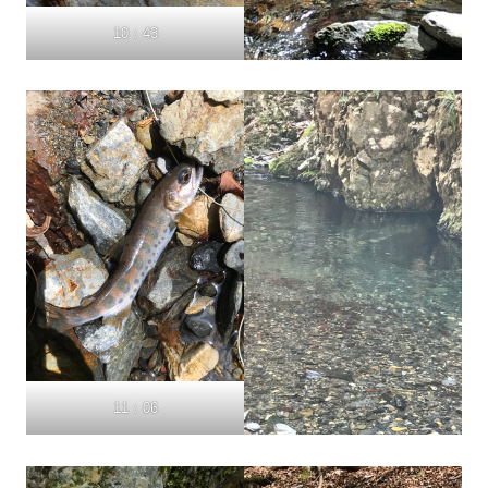
10：43
11：06