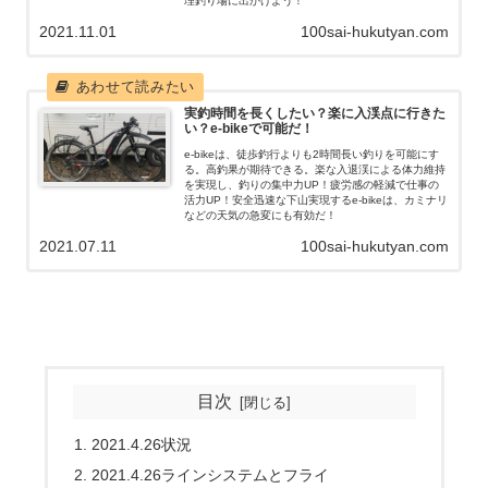
理釣り場に出かけよう！
2021.11.01
100sai-hukutyan.com
実釣時間を長くしたい？楽に入渓点に行きた
い？e-bikeで可能だ！
e-bikeは、徒歩釣行よりも2時間長い釣りを可能にす
る。高釣果が期待できる。楽な入退渓による体力維持
を実現し、釣りの集中力UP！疲労感の軽減で仕事の
活力UP！安全迅速な下山実現するe-bikeは、カミナリ
などの天気の急変にも有効だ！
2021.07.11
100sai-hukutyan.com
目次
2021.4.26状況
2021.4.26ラインシステムとフライ