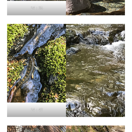
14：35
14：42