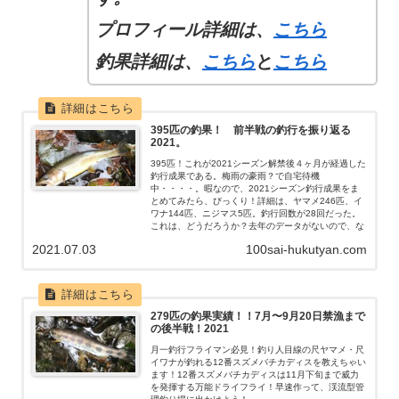
プロフィール
詳細
は、
こちら
釣果詳細は、
こちら
と
こちら
395匹の釣果！ 前半戦の釣行を振り返る
2021。
395匹！これが2021シーズン解禁後４ヶ月が経過した
釣行成果である。梅雨の豪雨？で自宅待機
中・・・・。暇なので、2021シーズン釣行成果をま
とめてみたら、びっくり！詳細は、ヤマメ246匹、イ
ワナ144匹、ニジマス5匹。釣行回数が28回だった。
これは、どうだろうか？去年のデータがないので、な
んとも言えないが・・・・。
2021.07.03
100sai-hukutyan.com
279匹の釣果実績！！7月〜9月20日禁漁まで
の後半戦！2021
月一釣行フライマン必見！釣り人目線の尺ヤマメ・尺
イワナが釣れる12番スズメバチカディスを教えちゃい
ます！12番スズメバチカディスは11月下旬まで威力
を発揮する万能ドライフライ！早速作って、渓流型管