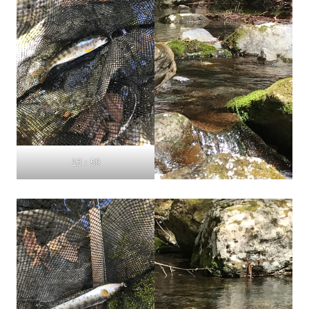
13：59