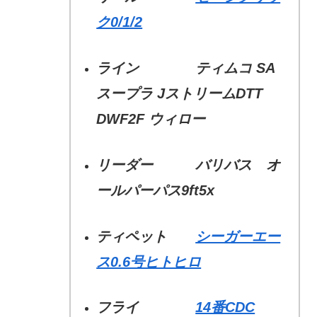
ク0/1/2
ライン ティムコ SA
スープラ JストリームDTT
DWF2F ウィロー
リーダー バリバス オ
ールパーパス9ft5x
ティペット
シーガーエー
ス0.6号ヒトヒロ
フライ
14番CDC