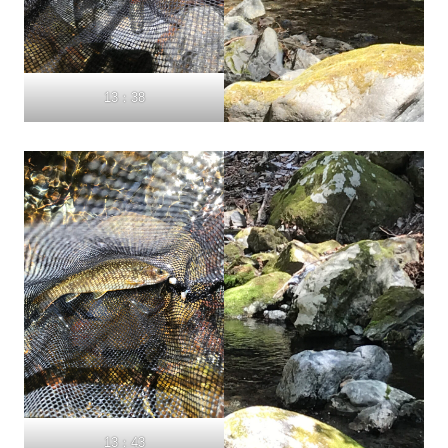
13：38
13：43