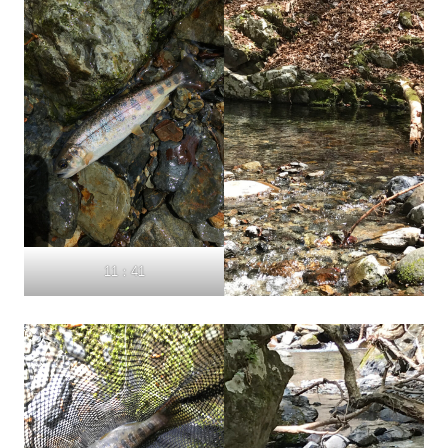
11：41