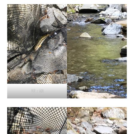
12：53