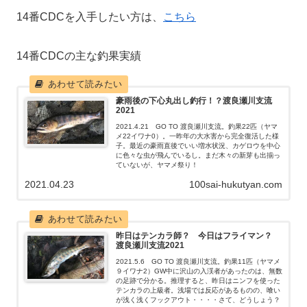
14番CDCを入手したい方は、
こちら
14番CDCの主な釣果実績
豪雨後の下心丸出し釣行！？渡良瀬川支流
2021
2021.4.21 GO TO 渡良瀬川支流。釣果22匹（ヤマ
メ22イワナ0）。一昨年の大水害から完全復活した様
子。最近の豪雨直後でいい増水状況、カゲロウを中心
に色々な虫が飛んでいるし。まだ木々の新芽も出揃っ
ていないが、ヤマメ祭り！
2021.04.23
100sai-hukutyan.com
昨日はテンカラ師？ 今日はフライマン？
渡良瀬川支流2021
2021.5.6 GO TO 渡良瀬川支流。釣果11匹（ヤマメ
９イワナ2）GW中に沢山の入渓者があったのは、無数
の足跡で分かる。推理すると、昨日はニンフを使った
テンカラの上級者。浅場では反応があるものの、喰い
が浅く浅くフックアウト・・・・さて、どうしょう？