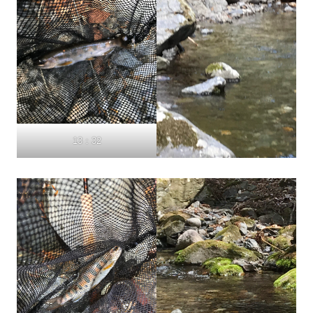
13：32