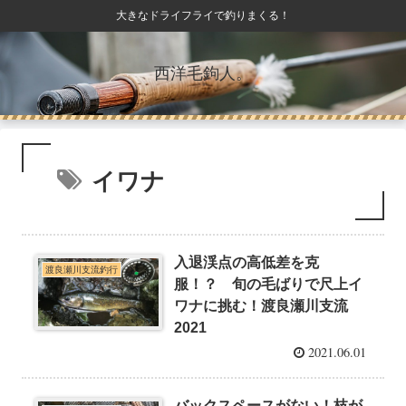
大きなドライフライで釣りまくる！
西洋毛鉤人。
イワナ
入退渓点の高低差を克
渡良瀬川支流釣行
服！？ 旬の毛ばりで尺上イ
ワナに挑む！渡良瀬川支流
2021
2021.06.01
バックスペースがない！枝が