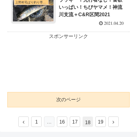
上野村毛ばり釣り専用区・神流川本支流C&R釣行
いっぱい！ちびヤマメ！神流
川支流＋C&R区間2021
2021.04.20
スポンサーリンク
次のページ
1
…
16
17
19
18