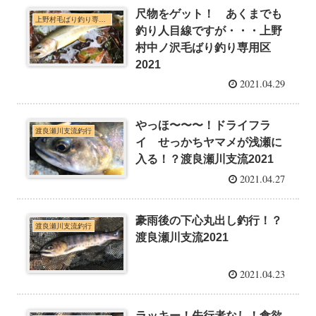
尺物をゲット！ あくまでも
上野村毛ばり釣り専用区・神流川本支流C&R釣行
釣り人目線ですが・・・上野
村中ノ沢毛ばり釣り専用区
2021
2021.04.29
やっほ〜〜〜！ドライフラ
渡良瀬川支流釣行
イ せっかちヤマメが浅瀬に
入る！？渡良瀬川支流2021
2021.04.27
豪雨後の下心丸出し釣行！？
渡良瀬川支流釣行
渡良瀬川支流2021
2021.04.23
ラッキー！先行者なし！食欲