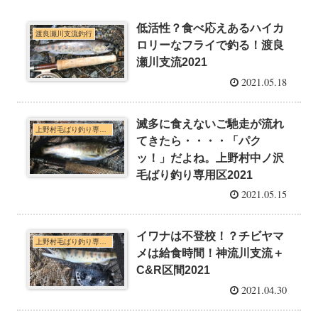
低活性？食べ応えあるハイカ
渡良瀬川支流釣行
ロリーなフライで釣る！渡良
瀬川支流2021
2021.05.18
滅多に食えないご馳走が流れ
上野村毛ばり釣り専用区・神流川本支流C&R釣行
てきたら・・・・「パク
ッ！」だよね。上野村中ノ沢
毛ばり釣り専用区2021
2021.05.15
イワナは不登校！？チビヤマ
上野村毛ばり釣り専用区・神流川本支流C&R釣行
メは給食時間！神流川支流＋
C&R区間2021
2021.04.30